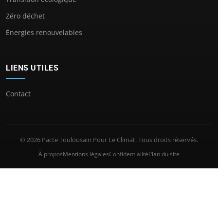
Zéro déchet
Énergies renouvelables
LIENS UTILES
Contact
© 2026 Pacte Toulousain Pour Le Climat. Tous droits réservés.
À propos
Mentions légales
Confidentialité
Plan du site