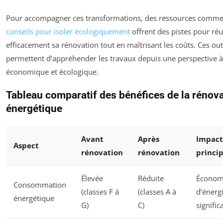
Pour accompagner ces transformations, des ressources comm
conseils pour isoler écologiquement
offrent des pistes pour réu
efficacement sa rénovation tout en maîtrisant les coûts. Ces out
permettent d’appréhender les travaux depuis une perspective à 
économique et écologique.
Tableau comparatif des bénéfices de la rénov
énergétique
Avant
Après
Impact
Aspect
rénovation
rénovation
princip
Élevée
Réduite
Économ
Consommation
(classes F à
(classes A à
d’énerg
énergétique
G)
C)
signific