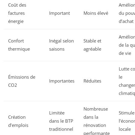
Coût des
Amélior
factures
Important
Moins élevé
du pouv
énergie
d’achat
Amélior
Confort
Inégal selon
Stable et
de la qu
thermique
saisons
agréable
de vie
Lutte c
Émissions de
le
Importantes
Réduites
CO2
change
climati
Nombreuse
Limitée
Stimule
Création
dans la
dans le BTP
l’écono
d’emplois
rénovation
traditionnel
locale
performante