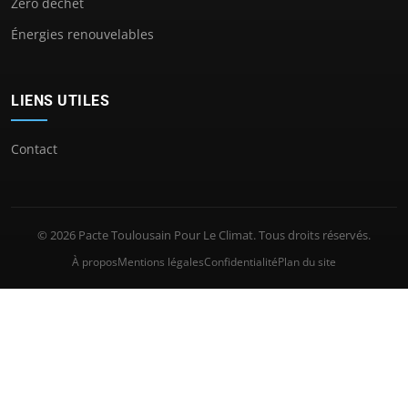
Zéro déchet
Énergies renouvelables
LIENS UTILES
Contact
© 2026 Pacte Toulousain Pour Le Climat. Tous droits réservés.
À propos
Mentions légales
Confidentialité
Plan du site