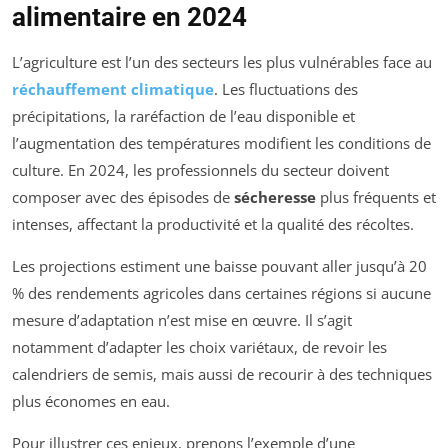
alimentaire en 2024
collectivités.
Investissements en énergies renouvelables et réduction
L’agriculture est l’un des secteurs les plus vulnérables face au
des émissions de gaz à effet de serre.
réchauffement climatique
. Les fluctuations des
précipitations, la raréfaction de l’eau disponible et
Planification territoriale intégrant les risques climatiques.
l’augmentation des températures modifient les conditions de
culture. En 2024, les professionnels du secteur doivent
composer avec des épisodes de
sécheresse
plus fréquents et
intenses, affectant la productivité et la qualité des récoltes.
Les projections estiment une baisse pouvant aller jusqu’à 20
% des rendements agricoles dans certaines régions si aucune
mesure d’adaptation n’est mise en œuvre. Il s’agit
notamment d’adapter les choix variétaux, de revoir les
calendriers de semis, mais aussi de recourir à des techniques
plus économes en eau.
Pour illustrer ces enjeux, prenons l’exemple d’une