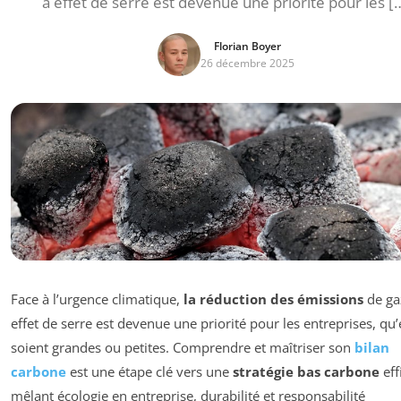
à effet de serre est devenue une priorité pour les [
Florian Boyer
26 décembre 2025
Face à l’urgence climatique,
la réduction des émissions
de ga
effet de serre est devenue une priorité pour les entreprises, qu’
soient grandes ou petites. Comprendre et maîtriser son
bilan
carbone
est une étape clé vers une
stratégie bas carbone
eff
mêlant écologie en entreprise, durabilité et responsabilité