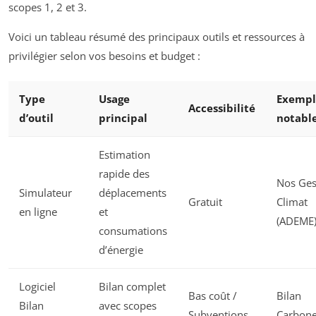
scopes 1, 2 et 3.
Voici un tableau résumé des principaux outils et ressources à
privilégier selon vos besoins et budget :
Type
Usage
Exempl
Accessibilité
d’outil
principal
notabl
Estimation
rapide des
Nos Ges
Simulateur
déplacements
Gratuit
Climat
en ligne
et
(ADEME
consumations
d’énergie
Logiciel
Bilan complet
Bas coût /
Bilan
Bilan
avec scopes
Subventions
Carbon