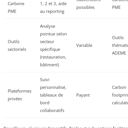
Carbone
1, 2 et 3, aide
possibles
PME
PME
au reporting
Analyse
pointue selon
Outils
Outils
secteur
Variable
thémati
sectoriels
spécifique
ADEME
(restauration,
bâtiment)
Suivi
personnalisé,
Carbon
Plateformes
tableaux de
Payant
footprin
privées
bord
calculat
collaboratifs