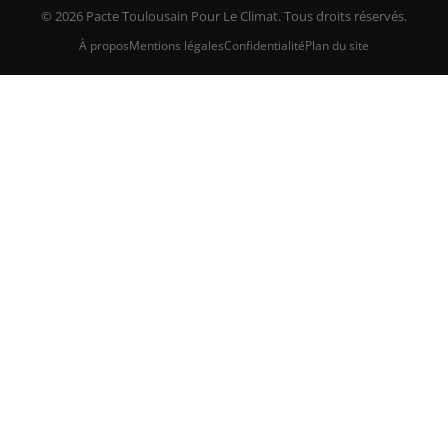
© 2026 Pacte Toulousain Pour Le Climat. Tous droits réservés.
À propos
Mentions légales
Confidentialité
Plan du site