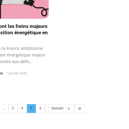
ont les freins majeurs
nsition énergétique en
e la France ambitionne
ant énergétique majeur
ondre aux défis
ues…
ez
1 janvier 2026
...
3
4
5
6
Suivant