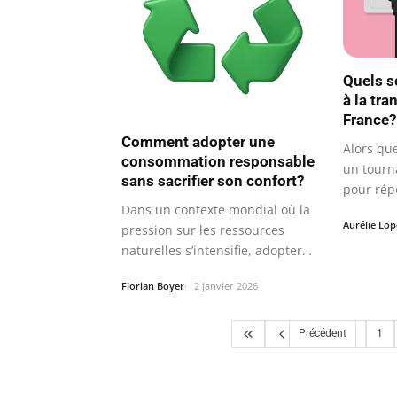
Quels s
à la tra
France?
Comment adopter une
Alors qu
consommation responsable
un tourn
sans sacrifier son confort?
pour rép
Dans un contexte mondial où la
climatiq
Aurélie Lop
pression sur les ressources
naturelles s’intensifie, adopter
une…
Florian Boyer
2 janvier 2026
Précédent
1