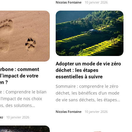
Nicolas Fontaine
10 janvier 2026
Adopter un mode de vie zéro
arbone : comment
déchet : les étapes
 l’impact de votre
essentielles à suivre
en ?
Sommaire : comprendre le zéro
 : Comprendre le bilan
déchet, les bénéfices d’un mode
l’impact de nos choix
de vie sans déchets, les étapes…
s, des solutions
s…
Nicolas Fontaine
10 janvier 2026
ez
10 janvier 2026