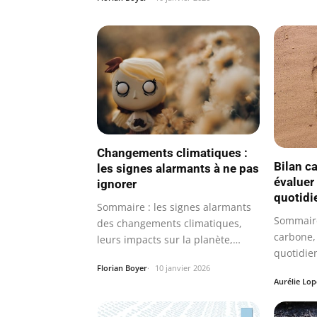
Changements climatiques :
Bilan c
les signes alarmants à ne pas
évaluer
ignorer
quotidi
Sommaire : les signes alarmants
Sommaire
des changements climatiques,
carbone, 
leurs impacts sur la planète,
quotidien
des…
concrète
Florian Boyer
10 janvier 2026
Aurélie Lop