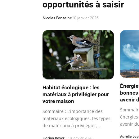
opportunités à saisir
Nicolas Fontaine
10 janvier 2026
Énergie
Habitat écologique : les
bonnes 
matériaux à privilégier pour
avenir 
votre maison
Sommaire
Sommaire : L’importance des
énergies
matériaux écologiques, les types
avenir du
de matériaux à privilégier,
sources
avantages…
Aurélie Lop
Florian Boyer
10 janvier 2026